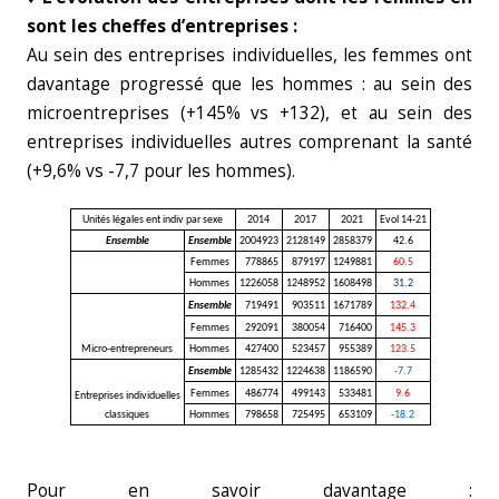
sont les cheffes d’entreprises :
Au sein des entreprises individuelles, les femmes ont
davantage progressé que les hommes : au sein des
microentreprises (+145% vs +132), et au sein des
entreprises individuelles autres comprenant la santé
(+9,6% vs -7,7 pour les hommes).
Unités légales ent indiv par sexe
2014
2017
2021
Evol 14-21
Ensemble
Ensemble
2004923
2128149
2858379
42.6
Femmes
778865
879197
1249881
60.5
Hommes
1226058
1248952
1608498
31.2
Ensemble
719491
903511
1671789
132.4
Femmes
292091
380054
716400
145.3
Micro-entrepreneurs
Hommes
427400
523457
955389
123.5
Ensemble
1285432
1224638
1186590
-7.7
Femmes
486774
499143
533481
9.6
Entreprises individuelles
classiques
Hommes
798658
725495
653109
-18.2
Pour en savoir davantage :