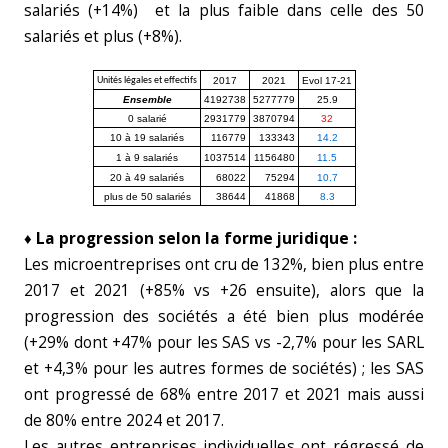
salariés (+14%) et la plus faible dans celle des 50
salariés et plus (+8%).
Unités légales et effectifs
2017
2021
Evol 17-21
Ensemble
4192738
5277779
25.9
0 salarié
2931779
3870794
32
10 à 19 salariés
116779
133343
14.2
1 à 9 salariés
1037514
1156480
11.5
20 à 49 salariés
68022
75294
10.7
plus de 50 salariés
38644
41868
8.3
♦ La progression selon la forme juridique :
Les microentreprises ont cru de 132%, bien plus entre
2017 et 2021 (+85% vs +26 ensuite), alors que la
progression des sociétés a été bien plus modérée
(+29% dont +47% pour les SAS vs -2,7% pour les SARL
et +4,3% pour les autres formes de sociétés) ; les SAS
ont progressé de 68% entre 2017 et 2021 mais aussi
de 80% entre 2024 et 2017.
Les autres entreprises individuelles ont régressé de