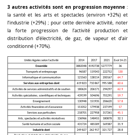
3 autres activités sont en progression moyenne
:
la santé et les arts et spectacles (environ +32%) et
l’industrie (+29%) ; pour cette dernière activité, noter
la forte progression de l’activité production et
distribution d’électricité, de gaz, de vapeur et d’air
conditionné (+70%).
Unités légales selon l'activité
2014
2017
2021
Evol 14-21
Ensemble
3882048
4192738
5277779
36
Transports et entreposage
96587
119343
222752
130
Informatique et communication
121563
138114
200167
64.7
Services aux entreprises dont
619 823
710 867
995 588
60.6
Activités de services administratifs et de soutien
180624
206171
294297
62.9
Activités spécialisées, scientifiques et techniques
439199
504696
701291
59.7
Enseignement
130948
151935
206620
57.8
Activités financières et d'assurance
151052
179938
237199
57
Services aux particuliers
218701
227958
317261
45.1
Arts, spectacles et activités récréatives
136966
148455
180878
32.1
Santé humaine et action sociale
431724
485589
569387
31.9
Industrie dont
249 827
262 917
321 727
28.8