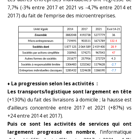
7,7% (-3% entre 2017 et 2021 vs -4,7% entre 2014 et
2017) du fait de l’emprise des microentreprises.
Unité légale
2014
2017
2021
Evol 14-21
Ensemble
3882048
4192738
5277779
36
Micro-entrepreneurs
719491
903511
1671789
132.4
Sociétés dont
1 877 125
2 064 589
2 419 400
28.9
Sociétés par actions simplifiée
318965
574271
967043
47
Autres formes de sociétés
251677
257956
272729
4.3
Sociétés à responsabilité limitée
1306483
1232362
1179628
-2.7
Entreprises individuelles classiques
1285432
1224638
1186590
-7.7
♦ La progression selon les activités :
Les transports/logistique sont largement en tête
(+130%) du fait des livraisons à domicile ; la hausse est
d’ailleurs concentrée entre 2017 et 2021 (+87%) vs
+24 entre 2014 et 2017).
Puis ce sont les activités de services qui ont
largement progressé en nombre
, l’informatique