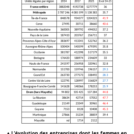
Unités légales par région
2014
2017
2021
Evol 14-21
France entière
3882048
4192738
5277779
36
Métropole
3 787 246
4 085 599
5 138 383
35.7
Île-de-France
848578
934377
1204323
41.9
Corse
27495
30711
38660
40.6
Nouvelle-Aquitaine
360005
389792
494052
37.2
Pays de la Loire
187410
203767
256711
37
Provence-Alpes-Côte d'Azur
383697
413341
522762
36.2
Auvergne-Rhône-Alpes
500404
540599
679395
35.8
Occitanie
381787
412398
517179
35.5
Bretagne
176420
188974
234609
33
Hauts-de-France
241597
256958
320961
32.8
Normandie
151700
159746
196157
29.3
Grand Est
263730
277573
338492
28.3
Centre-Val de Loire
122795
128997
156829
27.7
Bourgogne-Franche-Comté
141628
148366
178253
25.9
Drom (hors Mayotte)
94 802
105 425
137 284
44.8
La Réunion
38634
42714
57052
47.7
Guadeloupe
21149
23349
30965
46.4
Guyane
7153
8128
10408
45.3
Martinique
27866
31234
38859
39.4
Mayotte
nd
1714
2112
♦ L’évolution des entreprises dont les femmes en