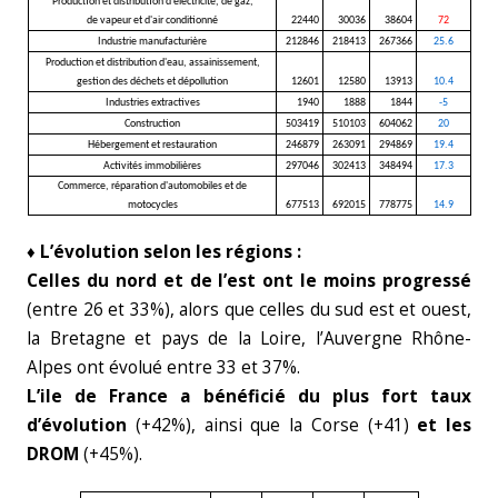
Production et distribution d'électricité, de gaz,
de vapeur et d'air conditionné
22440
30036
38604
72
Industrie manufacturière
212846
218413
267366
25.6
Production et distribution d'eau, assainissement,
gestion des déchets et dépollution
12601
12580
13913
10.4
Industries extractives
1940
1888
1844
-5
Construction
503419
510103
604062
20
Hébergement et restauration
246879
263091
294869
19.4
Activités immobilières
297046
302413
348494
17.3
Commerce, réparation d'automobiles et de
motocycles
677513
692015
778775
14.9
♦ L’évolution selon les régions :
Celles du nord et de l’est ont le moins progressé
(entre 26 et 33%), alors que celles du sud est et ouest,
la Bretagne et pays de la Loire, l’Auvergne Rhône-
Alpes ont évolué entre 33 et 37%.
L’ile de France a bénéficié du plus fort taux
d’évolution
(+42%), ainsi que la Corse (+41)
et les
DROM
(+45%).