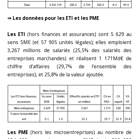
Total
4 331 119
100.0
3 724
100.0
8.4
49.4
⇒ Les données pour les ETI et les PME
Les ETI
(hors finances et assurances) sont 5 629 au
sens SME (et 57 905 unités légales); elles emploient
3,267 millions de salariés (25,5% des salariés des
entreprises marchandes) et réalisent 1 171Md€ de
chiffre d’affaires (29,7% de l’ensemble des
entreprises), et 25,8% de la valeur ajoutée.
Nbre d'entreprises
Les ETI hors finances,
Au sens
Unités
Effectifs salariés en ETP
CA en
CA
VA
assurances
SME
légales
en milliers
MD¬
export
HT
Nbre entreprises
5 629
57 905
3 267
1 171
230
290
% dans l'ensemble des
ent
0.1
1.4
25.5
29.7
31.9
25.8
Les PME
(hors les microentreprises) au nombre de