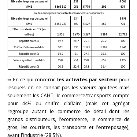
Nbre d'entreprises au sens loi
135
4 006
SME
3 865 510
056
5 776
292
634
Toutes entreprises hors activités financiéres et assurances
Nbre d'entreprises au sens loi
134
3 995
SME
3 855 237
600
5 629
265
731
Effectifs salariés en ETP (en
milliers)
2 501
3 670
3 267
3 354
12 792
Répartition en %
19.6
28.7
25.5
26.2
100
Chiffre d'affaires en Md¬
561
830
1 171
1 385
3 946
Répartition en %
14.2
21
29.7
35.1
100
Valeur ajoutée HT en Md¬
228
251
290
352
1 122
Répartition en %
20.3
22.4
25.8
31.4
100
⇒ En ce qui concerne
les activités par secteur
pour
lesquels on ne connait pas les valeurs ajoutées mais
seulement les CAHT, le commerce/transports compte
pour 44% du chiffre d’affaire (mais cet agrégat
regroupe autant le commerce de détail dont les
grands distributeurs, l’ecommerce, le commerce de
gros, les courtiers, les transports et l’entreposage),
avant l’industrie (28,5%).