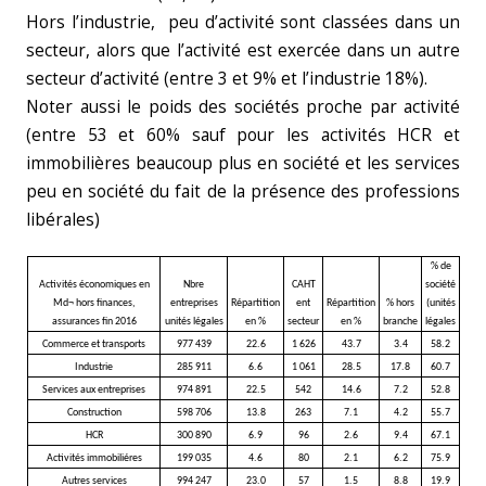
Hors l’industrie, peu d’activité sont classées dans un
secteur, alors que l’activité est exercée dans un autre
secteur d’activité (entre 3 et 9% et l’industrie 18%).
Noter aussi le poids des sociétés proche par activité
(entre 53 et 60% sauf pour les activités HCR et
immobilières beaucoup plus en société et les services
peu en société du fait de la présence des professions
libérales)
% de
Activités économiques en
Nbre
CAHT
société
Md¬ hors finances,
entreprises
Répartition
ent
Répartition
% hors
(unités
assurances fin 2016
unités légales
en %
secteur
en %
branche
légales
Commerce et transports
977 439
22.6
1 626
43.7
3.4
58.2
Industrie
285 911
6.6
1 061
28.5
17.8
60.7
Services aux entreprises
974 891
22.5
542
14.6
7.2
52.8
Construction
598 706
13.8
263
7.1
4.2
55.7
HCR
300 890
6.9
96
2.6
9.4
67.1
Activités immobiliéres
199 035
4.6
80
2.1
6.2
75.9
Autres services
994 247
23.0
57
1.5
8.8
19.9