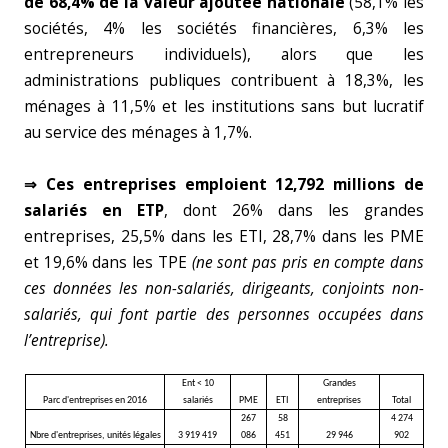
de 68,4% de la valeur ajoutée nationale
(58,1% les
sociétés, 4% les sociétés financières, 6,3% les
entrepreneurs individuels), alors que les
administrations publiques contribuent à 18,3%, les
ménages à 11,5% et les institutions sans but lucratif
au service des ménages à 1,7%.
⇒ Ces entreprises emploient 12,792 millions de
salariés en ETP
, dont 26% dans les grandes
entreprises, 25,5% dans les ETI, 28,7% dans les PME
et 19,6% dans les TPE
(ne sont pas pris en compte dans
ces données les non-salariés, dirigeants, conjoints non-
salariés, qui font partie des personnes occupées dans
l’entreprise).
Ent < 10
Grandes
Parc d'entreprises en 2016
salariés
PME
ETI
entreprises
Total
267
58
4 274
Nbre d'entreprises, unités légales
3 919 419
086
451
29 946
902