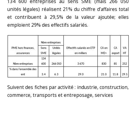
134 600 entreprises au sens SME (mais 266 050
unités légales) réalisent 21% du chiffre d’affaires total
et contribuent à 29,5% de la valeur ajoutée; elles
emploient 29% des effectifs salariés.
Nbre entreprises
PME hors finances,
Sens
Unités
Effectifs salariés en ETP
CA en
CA
VA
assurances
SME
légales
en milliers
MD¬
export
HT
134
Nbre entreprises
600
266 050
3 670
830
85
252
% dans l'ensemble des
ent
3.4
6.3
29.0
21.0
11.8
29.5
Suivent des fiches par activité : industrie, construction,
commerce, transports et entreposage, services