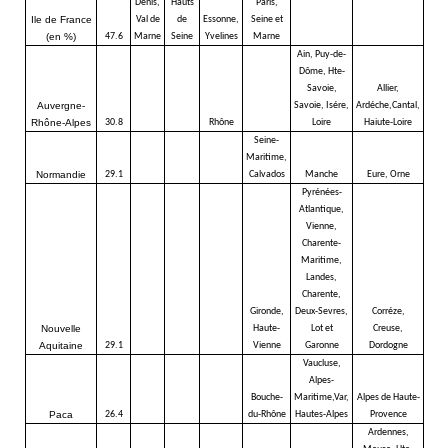
Denis,
Hauts
Paris,
Ile de France
Val de
de
Essonne,
Seine et
(en %)
47.6
Marne
Seine
Yvelines
Marne
Ain, Puy-de-
Dôme, Hte-
Savoie,
Allier,
Auvergne-
Savoie, Isére,
Ardéche,Cantal,
Rhône-Alpes
30.8
Rhône
Loire
Haiute-Loire
Seine-
Maritime,
Normandie
29.1
Calvados
Manche
Eure, Orne
Pyrénées-
Atlantique,
Vienne,
Charente-
Maritime,
Landes,
Charente,
Gironde,
Deux-Sevres,
Corréze,
Nouvelle
Haute-
Lot et
Creuse,
Aquitaine
29.1
Vienne
Garonne
Dordogne
Vaucluse,
Alpes-
Bouche-
Maritime,Var,
Alpes de Haute-
Paca
26.4
du-Rhône
Hautes-Alpes
Provence
Ardennes,