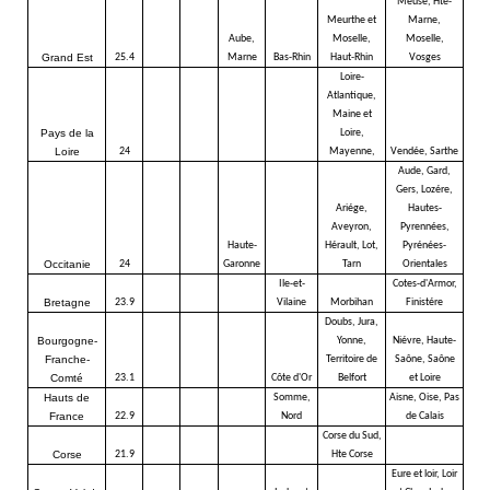
Meuse, Hte-
Meurthe et
Marne,
Aube,
Moselle,
Moselle,
Grand Est
25.4
Marne
Bas-Rhin
Haut-Rhin
Vosges
Loire-
Atlantique,
Maine et
Pays de la
Loire,
Loire
24
Mayenne,
Vendée, Sarthe
Aude, Gard,
Gers, Lozére,
Ariége,
Hautes-
Aveyron,
Pyrennées,
Haute-
Hérault, Lot,
Pyrénées-
Occitanie
24
Garonne
Tarn
Orientales
Ile-et-
Cotes-d'Armor,
Bretagne
23.9
Vilaine
Morbihan
Finistére
Doubs, Jura,
Bourgogne-
Yonne,
Niévre, Haute-
Franche-
Territoire de
Saône, Saône
Comté
23.1
Côte d'Or
Belfort
et Loire
Hauts de
Somme,
Aisne, Oise, Pas
France
22.9
Nord
de Calais
Corse du Sud,
Corse
21.9
Hte Corse
Eure et loir, Loir