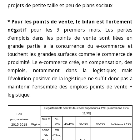
projets de petite taille et peu de plans sociaux.
* Pour les points de vente, le bilan est fortement
négatif
pour les 9 premiers mois. Les pertes
d’emplois dans les points de vente sont liées en
grande partie à la concurrence du e-commerce et
touchent les grandes surfaces comme le commerce de
proximité. Le e-commerce crée, en compensation, des
emplois, notamment dans la logistique; mais
l’évolution positive de la logistique ne suffit donc pas à
maintenir l’ensemble des emplois points de vente +
logistique.
Départements dont les taux sont supérieurs à 19% (la moyenne est à
16,9%)
Les
progressions
60% et
50-
2015-2018
Région
+
59%
40-49%
30-39%
20-29%
Inférieurs à 19%
Seine-
Val
St-
d'Oise,