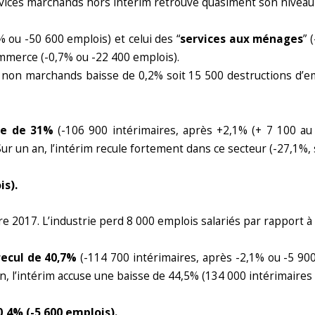
ervices marchands hors intérim retrouve quasiment son niveau
% ou -50 600 emplois) et celui des “
services aux ménages
” 
ommerce (-0,7% ou -22 400 emplois).
nt non marchands baisse de 0,2% soit 15 500 destructions d’e
nue de 31%
(-106 900 intérimaires, après +2,1% (+ 7 100 au 4
Sur un an, l’intérim recule fortement dans ce secteur (-27,1%, 
is).
re 2017. L’industrie perd 8 000 emplois salariés par rapport à 
recul de 40,7%
(-114 700 intérimaires, après -2,1% ou -5 900 
an, l’intérim accuse une baisse de 44,5% (134 000 intérimaires
 0,4%
(-5 600 emplois).