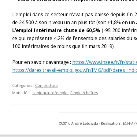
L’emploi dans ce secteur n’avait pas baissé depuis fi
de 24 500 à son niveau un an plus tôt (soit +1,8% en un 
L’emploi intérimaire chute de 60,5%
(-95 200 intérim
ce qui représente 4,2% de l’ensemble des salariés du se
100 intérimaires de moins que fin mars 2019).
Pour en savoir davantage :
https://www.insee.fr/fr/stat
https://dares.travail-emploi.gouv.fr/IMG/pdf/dares_ind
Catégories :
Conjoncture
Mots clés :
conjoncture/emploi
,
Emploi/chiffres
©2016 André Letowski - Réalisation
TECH-AP