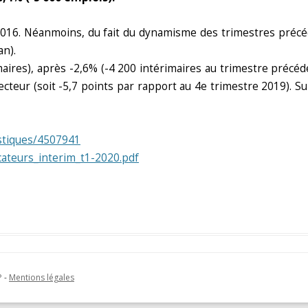
n 2016. Néanmoins, du fait du dynamisme des trimestres précé
an).
aires), après -2,6% (-4 200 intérimaires au trimestre précéde
cteur (soit -5,7 points par rapport au 4e trimestre 2019). Su
istiques/4507941
icateurs_interim_t1-2020.pdf
P
-
Mentions légales