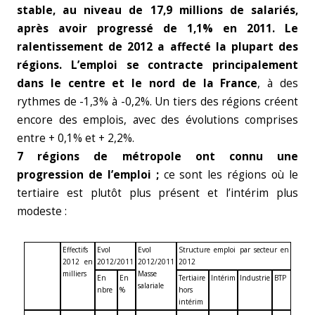
stable, au niveau de 17,9 millions de salariés,
après avoir progressé de 1,1% en 2011. Le
ralentissement de 2012 a affecté la plupart des
régions. L’emploi se contracte principalement
dans le centre et le nord de la France
, à des
rythmes de -1,3% à -0,2%. Un tiers des régions créent
encore des emplois, avec des évolutions comprises
entre + 0,1% et + 2,2%.
7 régions de métropole ont connu une
progression de l’emploi ;
ce sont les régions où le
tertiaire est plutôt plus présent et l’intérim plus
modeste :
Effectifs
Evol
Evol
Structure emploi par secteur en
2012 en
2012/2011
2012/2011
2012
milliers
Masse
En
En
Tertiaire
Intérim
Industrie
BTP
salariale
nbre
%
hors
intérim