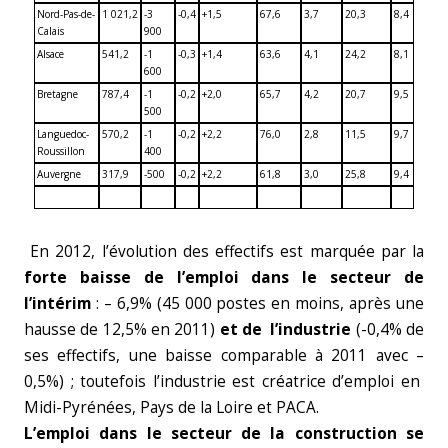
Nord-Pas-de-
1 021,2
-3
-0,4
+1,5
67,6
3,7
20,3
8,4
Calais
900
Alsace
541,2
-1
-0,3
+1,4
63,6
4,1
24,2
8,1
600
Bretagne
787,4
-1
-0,2
+2,0
65,7
4,2
20,7
9,5
500
Languedoc-
570,2
-1
-0,2
+2,2
76,0
2,8
11,5
9,7
Roussillon
400
Auvergne
317,9
-500
-0,2
+2,2
61,8
3,0
25,8
9,4
En 2012, l’évolution des effectifs est marquée par la
forte baisse de l’emploi dans le secteur de
l’intérim
: – 6,9% (45 000 postes en moins, après une
hausse de 12,5% en 2011)
et de l’industrie
(-0,4% de
ses effectifs, une baisse comparable à 2011 avec –
0,5%) ; toutefois l’industrie est créatrice d’emploi en
Midi-Pyrénées, Pays de la Loire et PACA.
L’emploi dans le secteur de la construction se