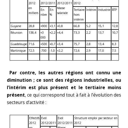
2012
2012/2011
2012/2011
2012
en
Masse
En
En
Tertiaire
Intérim
Industrie
BTP
milliers
salariale
nbre
%
hors
intérim
Guyane
28,8
+900
+3,1
+0,8
66,8
5,2
15,1
12,8
Réunion
138,4
+3
+2,2
+4,4
73,3
2,2
13,7
10,7
000
Guadeloupe
71,6
+500
+0,7
+3,4
75,7
2,8
13,4
8,3
Martinique
72,5
-700
-1,0
+2,2
72,6
2,9
17,0
7,5
Par contre, les autres régions ont connu une
diminution ; ce sont des régions industrielles, ou
l’intérim est plus présent et le tertiaire moins
présent
, ce qui correspond tout à fait à l’évolution des
secteurs d’activité :
Effectifs
Evol
Evol
Structure emploi par secteur en
2012
2012/2011
2012/2011
2012
en
Masse