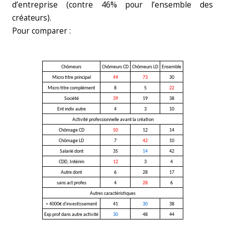
d’entreprise (contre 46% pour l’ensemble des
créateurs).
Pour comparer :
Chômeurs
Chômeurs CD
Chômeurs LD
Ensemble
Micro titre principal
49
73
30
Micro titre complément
8
5
22
Société
39
19
38
Ent indiv autre
4
3
10
Activité professionnelle avant la création
Chômage CD
50
12
14
Chômage LD
7
42
10
Salarié dont
35
14
42
CDD, Intérim
12
3
4
Autre dont
6
28
17
sans act profes
4
28
6
Autres caractéristiques
> 4000€ d'investissement
41
30
38
Exp prof dans autre activité
30
48
44