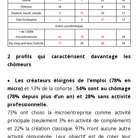
Salarié
79
7
22
42
Chômeur
16
8
24
Etudiant, inactif, retraité
3
91
43
17
Chef d'entreprise
2
2
27
17
Autres caractéristiques
< de 1 000€
d'investissement
64
78
58
44
Pas d'exp prof dans l'activité
77
44
43
44
2 profils qui caractérisent davantage les
chômeurs
♦
Les créateurs éloignés de l’emploi (78% en
micro)
et 13% de la cohorte ;
54% sont au chômage
(78% depuis plus d’un an) et 28% sans activité
professionnelle.
73% ont choisi la microentreprise comme activité
principale (seulement 3% en activité de complément)
et 22% la création classique. 97% n’ont aucune autre
activité rémunérée. Leur objectif est de créer leur