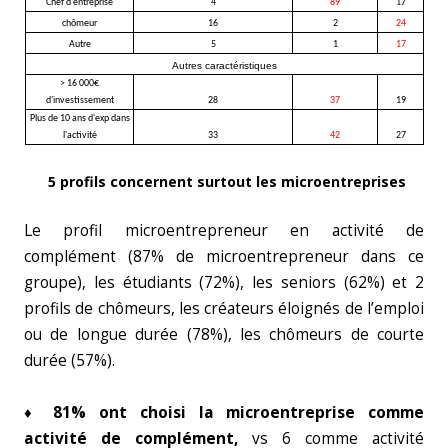
Chef d'entreprise
4
89
17
chômeur
16
2
24
Autre
5
1
17
Autres caractéristiques
> 16 000€
d'investissement
28
37
19
Plus de 10 ans d'exp dans
l'activité
33
42
27
5 profils concernent surtout les microentreprises
Le profil microentrepreneur en activité de
complément (87% de microentrepreneur dans ce
groupe), les étudiants (72%), les seniors (62%) et 2
profils de chômeurs, les créateurs éloignés de l’emploi
ou de longue durée (78%), les chômeurs de courte
durée (57%).
♦
81% ont choisi la
microentreprise comme
activité de complément,
vs 6 comme activité