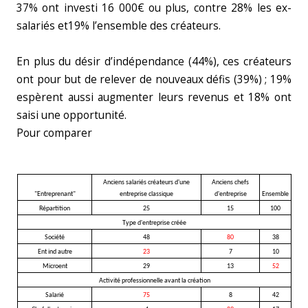
37% ont investi 16 000€ ou plus, contre 28% les ex-
salariés et19% l’ensemble des créateurs.
En plus du désir d’indépendance (44%), ces créateurs
ont pour but de relever de nouveaux défis (39%) ; 19%
espèrent aussi augmenter leurs revenus et 18% ont
saisi une opportunité.
Pour comparer
Anciens salariés créateurs d'une
Anciens chefs
"Entreprenant"
entreprise classique
d'entreprise
Ensemble
Répartition
25
15
100
Type d'entreprise créée
Société
48
80
38
Ent ind autre
23
7
10
Microent
29
13
52
Activité professionnelle avant la création
Salarié
75
8
42