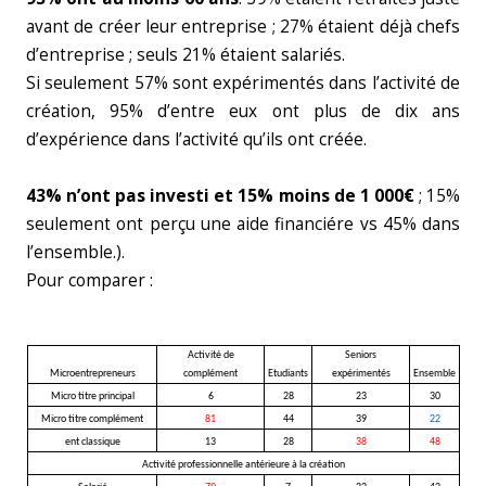
avant de créer leur entreprise ; 27% étaient déjà chefs
d’entreprise ; seuls 21% étaient salariés.
Si seulement 57% sont expérimentés dans l’activité de
création, 95% d’entre eux ont plus de dix ans
d’expérience dans l’activité qu’ils ont créée.
43% n’ont pas investi et 15% moins de 1 000€
; 15%
seulement ont perçu une aide financiére vs 45% dans
l’ensemble.).
Pour comparer :
Activité de
Seniors
Microentrepreneurs
complément
Etudiants
expérimentés
Ensemble
Micro titre principal
6
28
23
30
Micro titre complément
81
44
39
22
ent classique
13
28
38
48
Activité professionnelle antérieure à la création