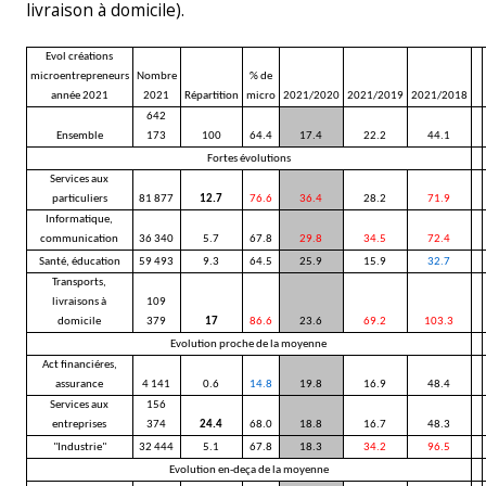
livraison à domicile).
Evol créations
microentrepreneurs
Nombre
% de
année 2021
2021
Répartition
micro
2021/2020
2021/2019
2021/2018
642
Ensemble
173
100
64.4
17.4
22.2
44.1
Fortes évolutions
Services aux
particuliers
81 877
12.7
76.6
36.4
28.2
71.9
Informatique,
communication
36 340
5.7
67.8
29.8
34.5
72.4
Santé, éducation
59 493
9.3
64.5
25.9
15.9
32.7
Transports,
livraisons à
109
domicile
379
17
86.6
23.6
69.2
103.3
Evolution proche de la moyenne
Act financiéres,
assurance
4 141
0.6
14.8
19.8
16.9
48.4
Services aux
156
entreprises
374
24.4
68.0
18.8
16.7
48.3
"Industrie"
32 444
5.1
67.8
18.3
34.2
96.5
Evolution en-deça de la moyenne