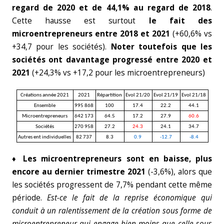
regard de 2020 et de 44,1% au regard de 2018
.
Cette hausse est surtout
le fait des
microentrepreneurs entre 2018 et 2021
(+60,6% vs
+34,7 pour les sociétés).
Noter toutefois que les
sociétés ont davantage progressé entre 2020 et
2021
(+24,3% vs +17,2 pour les microentrepreneurs)
Créations année 2021
2021
Répartition
Evol 21/20
Evol 21/19
Evol 21/18
Ensemble
995 868
100
17.4
22.2
44.1
Microentrepreneurs
642 173
64.5
17.2
27.9
60.6
Sociétés
270 958
27.2
24.3
24.1
34.7
Autres ent individuelles
82 737
8.3
0.9
-12.7
-8.4
♦ Les microentrepreneurs sont en baisse, plus
encore au dernier trimestre 2021
(-3,6%), alors que
les sociétés progressent de 7,7% pendant cette même
période.
Est-ce le fait de la reprise économique qui
conduit à un ralentissement de la création sous forme de
microentrepreneur qui engage bien moins que celle sous