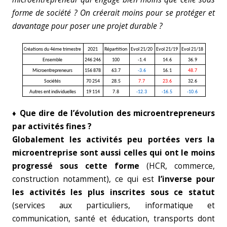
forme de société ? On créerait moins pour se protéger et
davantage pour poser une projet durable ?
Créations du 4éme trimestre
2021
Répartition
Evol 21/20
Evol 21/19
Evol 21/18
Ensemble
246 246
100
-1.4
14.6
36.9
Microentrepreneurs
156 878
63.7
-3.6
16.1
48.7
Sociétés
70 254
28.5
7.7
23.6
32.6
Autres ent individuelles
19 114
7.8
-12.3
-16.5
-10.6
♦ Que dire de l’évolution des microentrepreneurs
par activités fines ?
Globalement les activités peu portées vers la
microentreprise sont aussi celles qui ont le moins
progressé sous cette forme
(HCR, commerce,
construction notamment), ce qui est
l’inverse pour
les activités les plus inscrites sous ce statut
(services aux particuliers, informatique et
communication, santé et éducation, transports dont