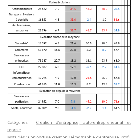
Fortes évolutions
Act immobiliéres
26 622
7.5
34.5
43.3
68.0
39.5
Transports, livraisons
à domicile
16 853
4.8
33.6
-2.4
1.2
86.6
Act financiéres,
assurance
23 796
6.7
32.7
41.7
63.4
14.8
Evolution proche de la moyenne
"Industrie"
15 399
4.3
21.6
10.5
28.0
67.8
Commerce
58 870
16.6
20.8
6.3
8.2
57.4
Services aux
entreprises
73 387
20.7
18.2
16.1
23.9
68.0
HCR
22 337
6.3
17.1
-4.6
2.2
44.4
Informatique,
communication
17 295
4.9
17.0
21.6
26.5
67.8
Construction
41 815
11.8
16.9
8.9
19.3
52.9
Evolution en-deça de la moyenne
Services aux
particuliers
24 952
7.0
7.8
44.2
60.0
76.6
Santé, éducation
32 809
9.3
-4.8
-2.2
1.1
64.5
Catégories :
Création d’entreprise, auto-entrepreneuriat et
reprise
Mots clés :
Conjoncture création
,
Démographie d’entreprise
,
Profil